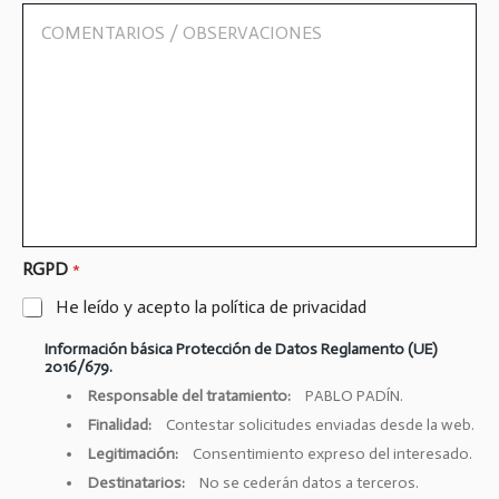
*
e
C
c
o
h
m
o
e
s
n
s
t
o
a
b
r
r
i
e
o
t
s
u
/
s
O
RGPD
*
d
b
a
He leído y acepto la política de privacidad
s
t
e
o
Información básica Protección de Datos Reglamento (UE)
r
s
2016/679.
v
*
a
Responsable del tratamiento:
PABLO PADÍN.
c
Finalidad:
Contestar solicitudes enviadas desde la web.
i
Legitimación:
Consentimiento expreso del interesado.
o
n
Destinatarios:
No se cederán datos a terceros.