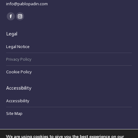
info@pablopadin.com
Find us on:
Facebook
Instagram
page
page
Legal
opens
opens
in
in
Legal Notice
new
new
Privacy Policy
window
window
Cookie Policy
Accessibility
Accessibility
Site Map
We are using cookies to give you the best experience on our