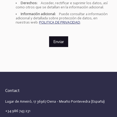
e
Derechos:
Acceder, rectificar e suprimir los datos, así
s
como otros que se detallan en la información adicional.
Información adicional:
Puede consultar a información
adicional y detallada sobre protección de datos, en
nuestras web:
POLITICA DE PRIVACIDAD
.
Enviar
Contact
Lugar de Ameiró, 17 36967 Dena - Meaño Pontevedra (España)
+34 986 743 231