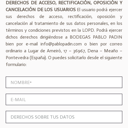
DERECHOS DE ACCESO, RECTIFICACIÓN, OPOSICIÓN Y
CANCELACIÓN DE LOS USUARIOS
El usuario podrá ejercer
sus derechos de acceso, rectificación, oposición y
cancelación al tratamiento de sus datos personales, en los
términos y condiciones previstos en la LOPD. Podrá ejercer
dichos derechos dirigiéndose a BODEGAS PABLO PADIN
bien por e-mail info@pablopadin.com o bien por correo
ordinario a Lugar de Ameiró, 17 – 36967, Dena – Meaño –
Pontevedra (España). O puedes solicitarlo desde el siguiente
formulario:
N
O
M
B
E
R
-
E
M
*
A
D
I
e
L
r