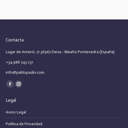
Contacta
Lugar de Ameiró, 17 36967 Dena - Meaño Pontevedra (España)
+34 986 743 231
info@pablopadin.com
Encuéntranos en:
Facebook
Instagram
page
page
Legal
opens
opens
in
in
Aviso Legal
new
new
Política de Privacidad
window
window