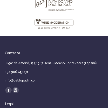
Contacta
Lugar de Ameiró, 17 36967 Dena - Meaño Pontevedra (España)
+34 986 743 231
info@pablopadin.com
Encuéntranos en:
Facebook
Instagram
page
page
Legal
opens
opens