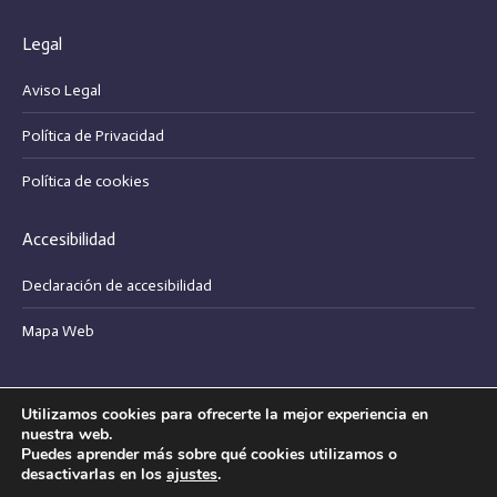
page
page
Legal
opens
opens
in
in
Aviso Legal
new
new
Política de Privacidad
window
window
Política de cookies
Accesibilidad
Declaración de accesibilidad
Mapa Web
Utilizamos cookies para ofrecerte la mejor experiencia en
Bodegas Pablo Padín, s.l. - Copyright © 2025
nuestra web.
Puedes aprender más sobre qué cookies utilizamos o
desactivarlas en los
ajustes
.