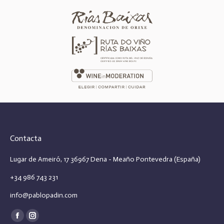
Contacta
Lugar de Ameiró, 17 36967 Dena - Meaño Pontevedra (España)
+34 986 743 231
info@pablopadin.com
Encuéntranos en:
Facebook
Instagram