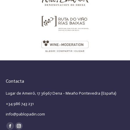
Contacta
Lugar de Ameiró, 17 36967 Dena - Meaño Pontevedra (España)
+34 986 743 231
info@pablopadin.com
Encuéntranos en:
Facebook
Instagram