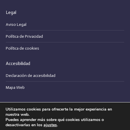
page
page
Legal
opens
opens
in
in
Aviso Legal
new
new
Política de Privacidad
window
window
Política de cookies
Accesibilidad
Declaración de accesibilidad
Mapa Web
Utilizamos cookies para ofrecerte la mejor experiencia en
Bodegas Pablo Padín, s.l. - Copyright © 2025
nuestra web.
Puedes aprender más sobre qué cookies utilizamos o
desactivarlas en los
ajustes
.